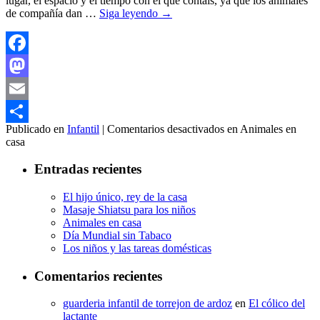
lugar, el espacio y el tiempo con el que contáis, ya que los animales
de compañía dan …
Siga leyendo
→
Facebook
Mastodon
Email
Publicado en
Infantil
|
Comentarios desactivados
en Animales en
Compartir
casa
Entradas recientes
El hijo único, rey de la casa
Masaje Shiatsu para los niños
Animales en casa
Día Mundial sin Tabaco
Los niños y las tareas domésticas
Comentarios recientes
guarderia infantil de torrejon de ardoz
en
El cólico del
lactante