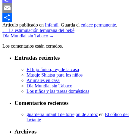
Mastodon
Email
Articulo publicado en
Infantil
. Guarda el
enlace permanente
.
Compartir
←
La estimulación temprana del bebé
Día Mundial sin Tabaco
→
Los comentarios están cerrados.
Entradas recientes
El hijo único, rey de la casa
Masaje Shiatsu para los niños
Animales en casa
Día Mundial sin Tabaco
Los niños y las tareas domésticas
Comentarios recientes
guarderia infantil de torrejon de ardoz
en
El cólico del
lactante
Archivos