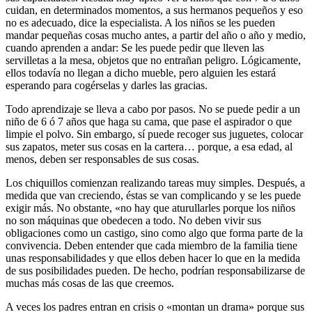
cuidan, en determinados momentos, a sus hermanos pequeños y eso
no es adecuado, dice la especialista. A los niños se les pueden
mandar pequeñas cosas mucho antes, a partir del año o año y medio,
cuando aprenden a andar: Se les puede pedir que lleven las
servilletas a la mesa, objetos que no entrañan peligro. Lógicamente,
ellos todavía no llegan a dicho mueble, pero alguien les estará
esperando para cogérselas y darles las gracias.
Todo aprendizaje se lleva a cabo por pasos. No se puede pedir a un
niño de 6 ó 7 años que haga su cama, que pase el aspirador o que
limpie el polvo. Sin embargo, sí puede recoger sus juguetes, colocar
sus zapatos, meter sus cosas en la cartera… porque, a esa edad, al
menos, deben ser responsables de sus cosas.
Los chiquillos comienzan realizando tareas muy simples. Después, a
medida que van creciendo, éstas se van complicando y se les puede
exigir más. No obstante, «no hay que aturullarles porque los niños
no son máquinas que obedecen a todo. No deben vivir sus
obligaciones como un castigo, sino como algo que forma parte de la
convivencia. Deben entender que cada miembro de la familia tiene
unas responsabilidades y que ellos deben hacer lo que en la medida
de sus posibilidades pueden. De hecho, podrían responsabilizarse de
muchas más cosas de las que creemos.
A veces los padres entran en crisis o «montan un drama» porque sus