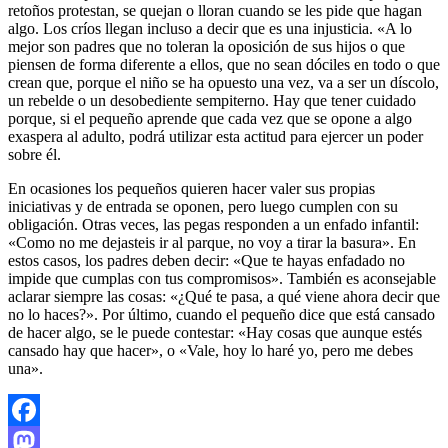
retoños protestan, se quejan o lloran cuando se les pide que hagan
algo. Los críos llegan incluso a decir que es una injusticia. «A lo
mejor son padres que no toleran la oposición de sus hijos o que
piensen de forma diferente a ellos, que no sean dóciles en todo o que
crean que, porque el niño se ha opuesto una vez, va a ser un díscolo,
un rebelde o un desobediente sempiterno. Hay que tener cuidado
porque, si el pequeño aprende que cada vez que se opone a algo
exaspera al adulto, podrá utilizar esta actitud para ejercer un poder
sobre él.
En ocasiones los pequeños quieren hacer valer sus propias
iniciativas y de entrada se oponen, pero luego cumplen con su
obligación. Otras veces, las pegas responden a un enfado infantil:
«Como no me dejasteis ir al parque, no voy a tirar la basura». En
estos casos, los padres deben decir: «Que te hayas enfadado no
impide que cumplas con tus compromisos». También es aconsejable
aclarar siempre las cosas: «¿Qué te pasa, a qué viene ahora decir que
no lo haces?». Por último, cuando el pequeño dice que está cansado
de hacer algo, se le puede contestar: «Hay cosas que aunque estés
cansado hay que hacer», o «Vale, hoy lo haré yo, pero me debes
una».
Facebook