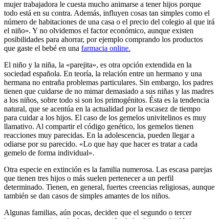
mujer trabajadora le cuesta mucho animarse a tener hijos porque
todo está en su contra. Además, influyen cosas tan simples como el
número de habitaciones de una casa o el precio del colegio al que irá
el niño». Y no olvidemos el factor económico, aunque existen
posibilidades para ahorrar, por ejemplo comprando los productos
que gaste el bebé en una
farmacia online.
El niño y la niña, la «parejita», es otra opción extendida en la
sociedad española. En teoría, la relación entre un hermano y una
hermana no entraña problemas particulares. Sin embargo, los padres
tienen que cuidarse de no mimar demasiado a sus niñas y las madres
a los niños, sobre todo si son los primogénitos. Ésta es la tendencia
natural, que se acentúa en la actualidad por la escasez de tiempo
para cuidar a los hijos. El caso de los gemelos univitelinos es muy
llamativo. Al compartir el código genético, los gemelos tienen
reacciones muy parecidas. En la adolescencia, pueden llegar a
odiarse por su parecido. «Lo que hay que hacer es tratar a cada
gemelo de forma individual».
Otra especie en extinción es la familia numerosa. Las escasa parejas
que tienen tres hijos o más suelen pertenecer a un perfil
determinado. Tienen, en general, fuertes creencias religiosas, aunque
también se dan casos de simples amantes de los niños.
Algunas familias, aún pocas, deciden que el segundo o tercer